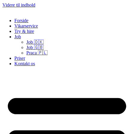
Videre til indhold
Forside
Vikarservice
Try & hire
Job
Job 🇩🇰
Job 🇬🇧
Praca 🇵🇱
Priser
Kontakt os