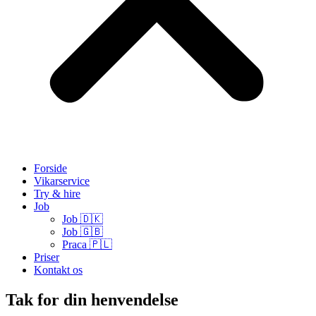
Forside
Vikarservice
Try & hire
Job
Job 🇩🇰
Job 🇬🇧
Praca 🇵🇱
Priser
Kontakt os
Tak for din henvendelse