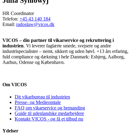
Julia Syhlowyj
HR Coordinator
Telefon:
+45 43 140 184
Email:
radoslaw@vicos.dk
VICOS – din partner til vikarservice og rekruttering i
industrien
. Vi leverer faglærte smede, svejsere og andre
industrispecialister – nemt, sikkert og uden bøvl. +13 års erfaring,
fuld compliance og dækning i hele Danmark: Esbjerg, Aalborg,
Aarhus, Odense og København.
Om VICOS
Dit vikarbureau til industrien
Presse- og Medieomtale
FAQ om vikarservice og bemanding
Guide til udenlandske medarbejdere
Kontakt VICOS - og få et tilbud nu
Ydelser