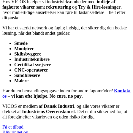
Hos VICOS hjælper vi industrivirksomheder med
indleje af
faglærte vikarer
samt
rekruttering
og
Try & Hire-løsninger
,
hvor midlertidige ansættelser kan føre til fastansættelse – helt efter
dit ønske.
Vi har et stærkt netværk og faglig indsigt, der sikrer dig den bedste
løsning, når det blandt andet gælder:
Smede
Montører
Skibsbyggere
Industriteknikere
Certifikat svejsere
CNC-operatører
Sandblæsere
Malere
Har du en bemandingsopgave inden for andre fagområder?
Kontakt
os
– vi kan ofte hjælpe. No cure, no pay
.
VICOS er medlem af
Dansk Industri
, og alle vores vikarer er
dækket af
Industriens Overenskomst
. Det er din sikkerhed for, at
alt foregår efter vikarloven og uden risiko for dig.
Få et tilbud
Bliv ringet op