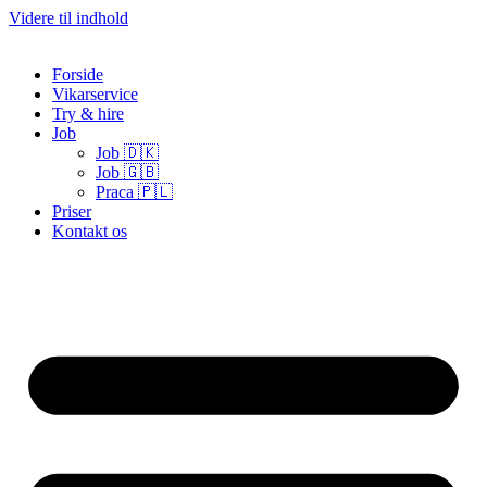
Videre til indhold
Forside
Vikarservice
Try & hire
Job
Job 🇩🇰
Job 🇬🇧
Praca 🇵🇱
Priser
Kontakt os