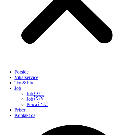
Forside
Vikarservice
Try & hire
Job
Job 🇩🇰
Job 🇬🇧
Praca 🇵🇱
Priser
Kontakt os