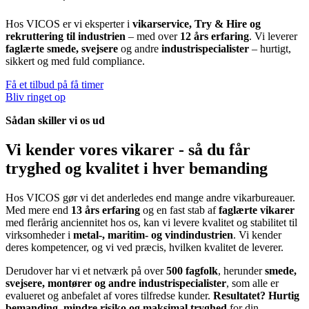
Hos VICOS er vi eksperter i
vikarservice, Try & Hire og
rekruttering til industrien
– med over
12 års erfaring
. Vi leverer
faglærte smede, svejsere
og andre
industrispecialister
– hurtigt,
sikkert og med fuld compliance.
Få et tilbud på få timer
Bliv ringet op
Sådan skiller vi os ud
Vi kender vores vikarer - så du får
tryghed og kvalitet i hver bemanding
Hos VICOS gør vi det anderledes end mange andre vikarbureauer.
Med mere end
13 års erfaring
og en fast stab af
faglærte vikarer
med flerårig anciennitet hos os, kan vi levere kvalitet og stabilitet til
virksomheder i
metal-, maritim- og vindindustrien
. Vi kender
deres kompetencer, og vi ved præcis, hvilken kvalitet de leverer.
Derudover har vi et netværk på over
500 fagfolk
, herunder
smede,
svejsere, montører og andre industrispecialister
, som alle er
evalueret og anbefalet af vores tilfredse kunder.
Resultatet? Hurtig
bemanding, mindre risiko og maksimal tryghed
for din