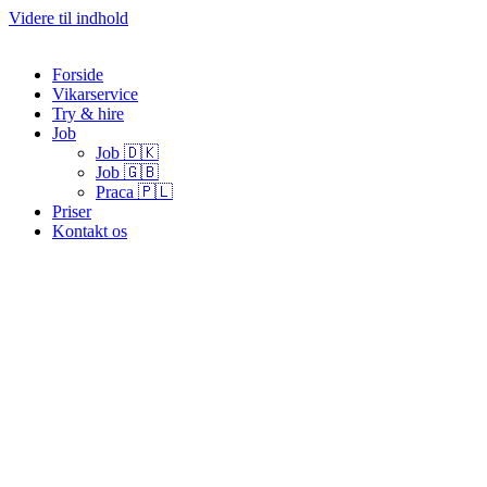
Videre til indhold
Forside
Vikarservice
Try & hire
Job
Job 🇩🇰
Job 🇬🇧
Praca 🇵🇱
Priser
Kontakt os