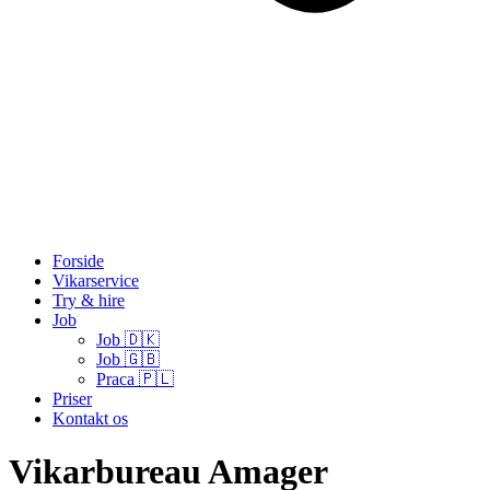
Forside
Vikarservice
Try & hire
Job
Job 🇩🇰
Job 🇬🇧
Praca 🇵🇱
Priser
Kontakt os
Vikarbureau Amager