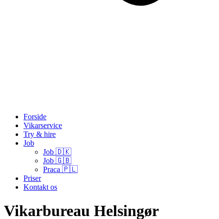
Forside
Vikarservice
Try & hire
Job
Job 🇩🇰
Job 🇬🇧
Praca 🇵🇱
Priser
Kontakt os
Vikarbureau Helsingør