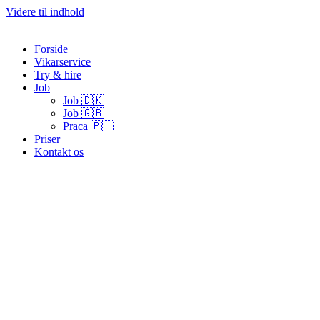
Videre til indhold
Forside
Vikarservice
Try & hire
Job
Job 🇩🇰
Job 🇬🇧
Praca 🇵🇱
Priser
Kontakt os