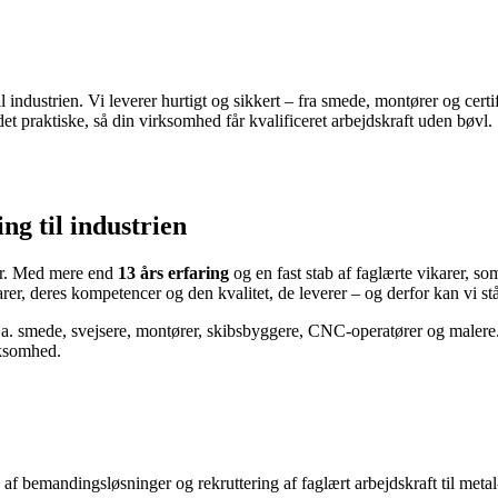
il industrien. Vi leverer hurtigt og sikkert – fra smede, montører og cer
det praktiske, så din virksomhed får kvalificeret arbejdskraft uden bøvl.
ng til industrien
er. Med mere end
13 års erfaring
og en fast stab af faglærte vikarer, so
r, deres kompetencer og den kvalitet, de leverer – og derfor kan vi stå 
l.a. smede, svejsere, montører, skibsbyggere, CNC-operatører og malere. 
rksomhed.