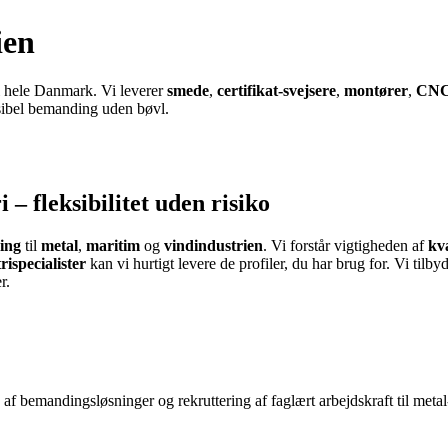
ien
i hele Danmark. Vi leverer
smede
,
certifikat-svejsere
,
montører
,
CNC
ksibel bemanding uden bøvl.
– fleksibilitet uden risiko
ing
til
metal
,
maritim
og
vindindustrien
. Vi forstår vigtigheden af
kva
rispecialister
kan vi hurtigt levere de profiler, du har brug for. Vi tilb
r.