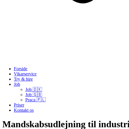
Forside
Vikarservice
Try & hire
Job
Job 🇩🇰
Job 🇬🇧
Praca 🇵🇱
Priser
Kontakt os
Mandskabsudlejning til industr