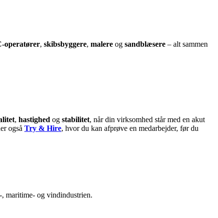
-operatører
,
skibsbyggere
,
malere
og
sandblæsere
– alt sammen
litet
,
hastighed
og
stabilitet
, når din virksomhed står med en akut
yder også
Try & Hire
, hvor du kan afprøve en medarbejder, før du