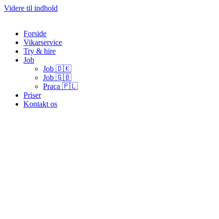
Videre til indhold
Forside
Vikarservice
Try & hire
Job
Job 🇩🇰
Job 🇬🇧
Praca 🇵🇱
Priser
Kontakt os