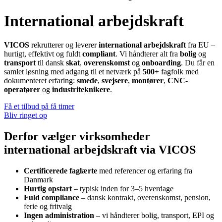
International arbejdskraft
VICOS
rekrutterer og leverer
international arbejdskraft
fra EU –
hurtigt, effektivt og fuldt
compliant
. Vi håndterer alt fra
bolig
og
transport
til dansk
skat
,
overenskomst
og
onboarding
. Du får en
samlet løsning med adgang til et netværk på
500+
fagfolk med
dokumenteret erfaring:
smede
,
svejsere
,
montører
,
CNC-
operatører
og
industriteknikere
.
Få et tilbud på få timer
Bliv ringet op
Derfor vælger virksomheder
international arbejdskraft via VICOS
Certificerede faglærte
med referencer og erfaring fra
Danmark
Hurtig opstart
– typisk inden for 3–5 hverdage
Fuld compliance
– dansk kontrakt, overenskomst, pension,
ferie og fritvalg
Ingen administration
– vi håndterer bolig, transport, EPI og