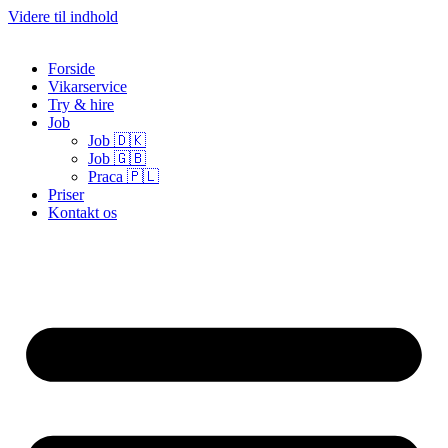
Videre til indhold
Forside
Vikarservice
Try & hire
Job
Job 🇩🇰
Job 🇬🇧
Praca 🇵🇱
Priser
Kontakt os