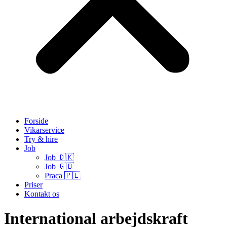
Forside
Vikarservice
Try & hire
Job
Job 🇩🇰
Job 🇬🇧
Praca 🇵🇱
Priser
Kontakt os
International arbejdskraft